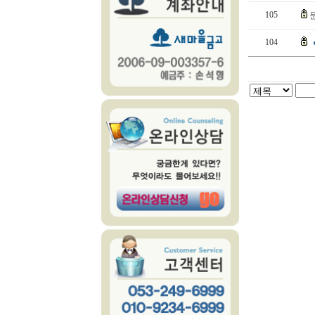
105
104