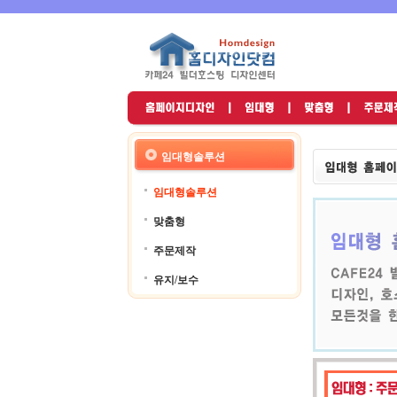
임대형솔루션
임대형솔루션
맞춤형
주문제작
유지/보수